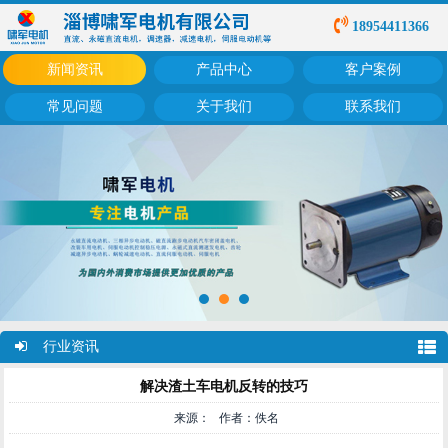
18954411366
新闻资讯
产品中心
客户案例
常见问题
关于我们
联系我们
行业资讯
解决渣土车电机反转的技巧
来源： 作者：佚名