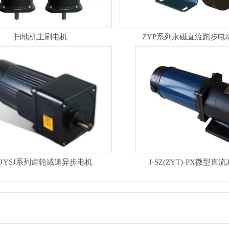
扫地机主刷电机
ZYP系列永磁直流跑步电
YJ YSJ系列齿轮减速异步电机
J-SZ(ZYT)-PX微型