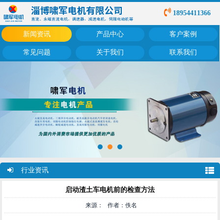
18954411366
新闻资讯
产品中心
客户案例
常见问题
关于我们
联系我们
行业资讯
启动渣土车电机前的检查方法
来源： 作者：佚名