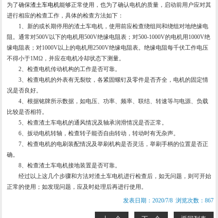
为了确保
渣土车电机
能够正常使用，也为了确认电机的质量，启动前用户应对其
进行相应的检查工作，具体的检查方法如下：
1、新的或长期停用的渣土车电机，使用前应检查绕组间和绕组对地绝缘电
阻。通常对500V以下的电机用500V绝缘电阻表；对500-1000V的电机用1000V绝
缘电阻表；对1000V以上的电机用2500V绝缘电阻表。绝缘电阻每千伏工作电压
不得小于1MΩ，并应在电机冷却状态下测量。
2、检查电机传动机构的工作是否可靠。
3、检查电机的外表有无裂纹，各紧固螺钉及零件是否齐全，电机的固定情
况是否良好。
4、根据铭牌所示数据，如电压、功率、频率、联结、转速等与电源、负载
比较是否相符。
5、检查渣土车电机的通风情况及轴承润滑情况是否正常。
6、扳动电机转轴，检查转子能否自由转动，转动时有无杂声。
7、检查电机的电刷装配情况及举刷机构是否灵活，举刷手柄的位置是否正
确。
8、检查渣土车电机接地装置是否可靠。
经过以上这几个步骤和方法对渣土车电机进行检查后，如无问题，则可开始
正常的使用；如发现问题，应及时处理后再进行使用。
发表日期：2020/7/8 浏览次数：867