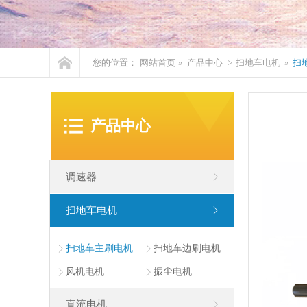
您的位置：
网站首页
»
产品中心
>
扫地车电机
»
扫
产品中心
调速器
扫地车电机
扫地车主刷电机
扫地车边刷电机
风机电机
振尘电机
直流电机