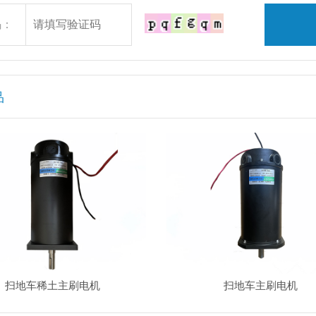
码：
品
扫地车稀土主刷电机
扫地车主刷电机