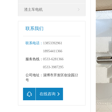
渣土车电机
联系我们
联系电话：
13853392961
18954411366
服务热线：
0533-6281366
0533-3987295
公司地址：淄博市开发区创业园22
号
在线咨询