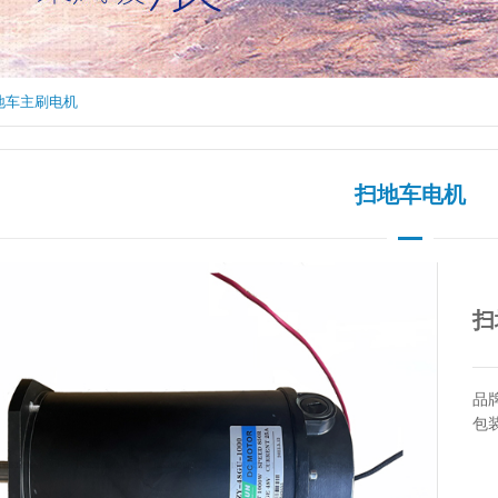
地车主刷电机
扫地车电机
扫
品
包