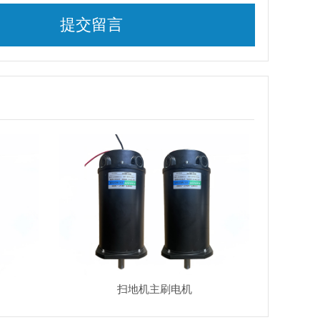
扫地机主刷电机